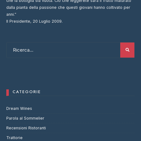
che la bottiglia sia vuota. Ciò che leggerete sarà il frutto maturato
dalla pianta della passione che questi giovani hanno coltivato per
anni.”
Il Presidente, 20 Luglio 2009.
CATEGORIE
Dream Wines
Parola al Sommelier
Recensioni Ristoranti
Trattorie