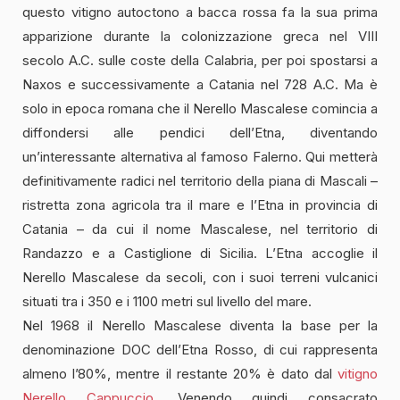
questo vitigno autoctono a bacca rossa fa la sua prima
apparizione durante la colonizzazione greca nel VIII
secolo A.C. sulle coste della Calabria, per poi spostarsi a
Naxos e successivamente a Catania nel 728 A.C. Ma è
solo in epoca romana che il Nerello Mascalese comincia a
diffondersi alle pendici dell’Etna, diventando
un’interessante alternativa al famoso Falerno. Qui metterà
definitivamente radici nel territorio della piana di Mascali –
ristretta zona agricola tra il mare e l’Etna in provincia di
Catania – da cui il nome Mascalese, nel territorio di
Randazzo e a Castiglione di Sicilia. L’Etna accoglie il
Nerello Mascalese da secoli, con i suoi terreni vulcanici
situati tra i 350 e i 1100 metri sul livello del mare.
Nel 1968 il Nerello Mascalese diventa la base per la
denominazione DOC dell’Etna Rosso, di cui rappresenta
almeno l’80%, mentre il restante 20% è dato dal
vitigno
Nerello Cappuccio
. Venendo quindi consacrato