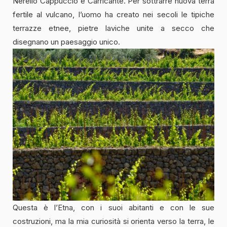
Nerello Cappuccio e Carricante. Per sottrarre nuova terra
fertile al vulcano, l’uomo ha creato nei secoli le tipiche
terrazze etnee, pietre laviche unite a secco che
disegnano un paesaggio unico.
Questa è l’Etna, con i suoi abitanti e con le sue
costruzioni, ma la mia curiosità si orienta verso la terra, le