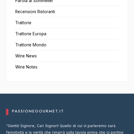
Parola al Sommelier
Recensioni Ristoranti
Trattorie
Trattorie Europa
Trattorie Mondo
Wine News
Wine Notes
PASSIONEGOURMET.IT
“Gentili Signore, Cari Signori! Quello di cui vi parleremo sarà
l’emotività e la verità che rimarrà sulla tavola prima che ci portino