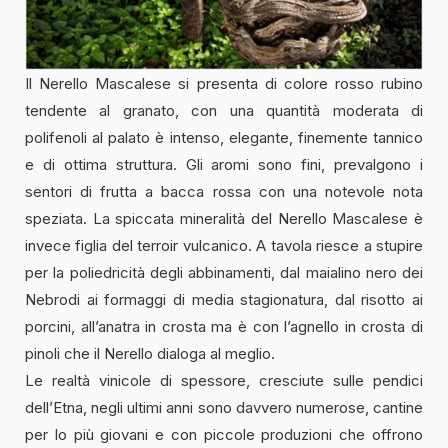
Il Nerello Mascalese si presenta di colore rosso rubino
tendente al granato, con una quantità moderata di
polifenoli al palato è intenso, elegante, finemente tannico
e di ottima struttura. Gli aromi sono fini, prevalgono i
sentori di frutta a bacca rossa con una notevole nota
speziata. La spiccata mineralità del Nerello Mascalese è
invece figlia del terroir vulcanico. A tavola riesce a stupire
per la poliedricità degli abbinamenti, dal maialino nero dei
Nebrodi ai formaggi di media stagionatura, dal risotto ai
porcini, all’anatra in crosta ma è con l’agnello in crosta di
pinoli che il Nerello dialoga al meglio.
Le realtà vinicole di spessore, cresciute sulle pendici
dell’Etna, negli ultimi anni sono davvero numerose, cantine
per lo più giovani e con piccole produzioni che offrono