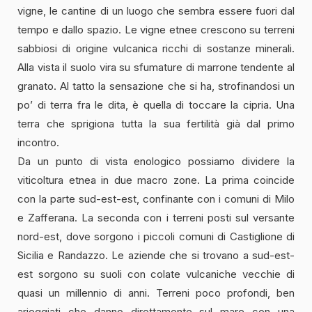
vigne, le cantine di un luogo che sembra essere fuori dal
tempo e dallo spazio. Le vigne etnee crescono su terreni
sabbiosi di origine vulcanica ricchi di sostanze minerali.
Alla vista il suolo vira su sfumature di marrone tendente al
granato. Al tatto la sensazione che si ha, strofinandosi un
po’ di terra fra le dita, è quella di toccare la cipria. Una
terra che sprigiona tutta la sua fertilità già dal primo
incontro.
Da un punto di vista enologico possiamo dividere la
viticoltura etnea in due macro zone. La prima coincide
con la parte sud-est-est, confinante con i comuni di Milo
e Zafferana. La seconda con i terreni posti sul versante
nord-est, dove sorgono i piccoli comuni di Castiglione di
Sicilia e Randazzo. Le aziende che si trovano a sud-est-
est sorgono su suoli con colate vulcaniche vecchie di
quasi un millennio di anni. Terreni poco profondi, ben
arieggiati che danno direttamente sul mare con una