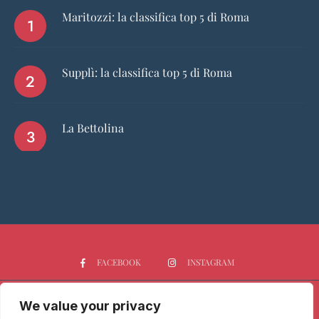
Maritozzi: la classifica top 5 di Roma
Supplì: la classifica top 5 di Roma
La Bettolina
FACEBOOK
INSTAGRAM
We value your privacy
HOME
CHI SIAMO
PGTOP5
RISTORANTI