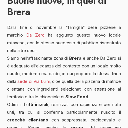
Buone nuove, in quel di
Brera
Dalla fine di novembre la “famiglia” delle pizzerie a
marchio
Da Zero
ha aggiunto questo nuovo locale
milanese, con lo stesso successo di pubblico riscontrato
nelle altre sedi.
Siamo nell’affascinante zona di
Brera
e anche Da Zero si
è adeguato all’eleganza del contesto con un locale molto
curato, moderno ma caldo, in cui proporre la stessa linea
della
sede di Via Luini
, cioè quella della pizzeria di matrice
cilentana con ingredienti selezionati con attenzione al
territorio e tra le chiocciole di
Slow Food
.
Ottimi i
fritti iniziali
, realizzati con sapienza e per nulla
unti, tra cui si conferma particolarmente riuscito il
crocché cilentano
con soppressata, caciocavallo e
provola.
Buone anche le
pizze
, dal cornicione