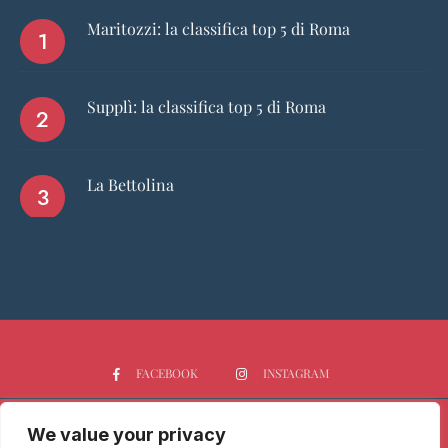
Maritozzi: la classifica top 5 di Roma
Supplì: la classifica top 5 di Roma
La Bettolina
FACEBOOK
INSTAGRAM
We value your privacy
HOME
CHI SIAMO
PGTOP5
RISTORANTI