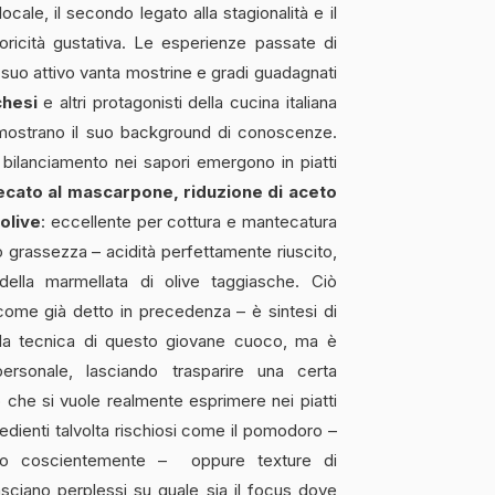
locale, il secondo legato alla stagionalità e il
oricità gustativa. Le esperienze passate di
 suo attivo vanta mostrine e gradi guadagnati
hesi
e altri protagonisti della cucina italiana
 mostrano il suo background di conoscenze.
 bilanciamento nei sapori emergono in piatti
tecato al mascarpone, riduzione di aceto
olive
: eccellente per cottura e mantecatura
io grassezza – acidità perfettamente riuscito,
ella marmellata di olive taggiasche. Ciò
come già detto in precedenza – è sintesi di
 la tecnica di questo giovane cuoco, ma è
personale, lasciando trasparire una certa
che si vuole realmente esprimere nei piatti
gredienti talvolta rischiosi come il pomodoro –
to coscientemente – oppure texture di
asciano perplessi su quale sia il focus dove