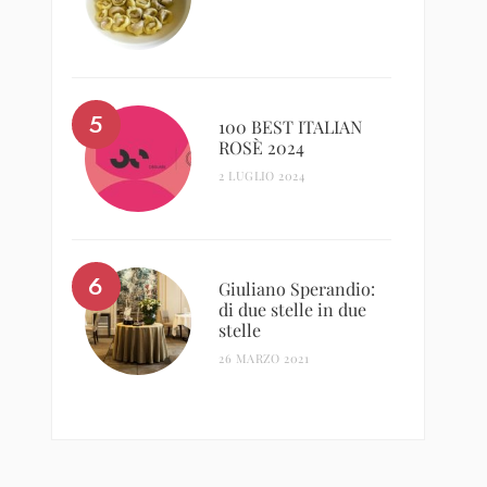
100 BEST ITALIAN
ROSÈ 2024
2 LUGLIO 2024
Giuliano Sperandio:
di due stelle in due
stelle
26 MARZO 2021