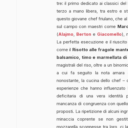
tre: il primo dedicato ai classici del 
terzo a mano libera, tra estro e st
questo giovane chef friulano, che al
sul campo con maestri come
Marc
(
Alajmo
,
Berton
e
Giacomello
),
La perfetta esecuzione e il riuscito
come il
Risotto alle fragole man
balsamico, timo e marmellata di 
magistrali del riso, oltre a un binom
a cui fa seguito la nota amara d
nonostante, la cucina dello chef – 
esperienze che hanno influenzato
deficitaria di una vera identità 
mancanza di congruenza con quello 
proposti. La ripetizione di alcuni in
minaccia coprente se non gesti
mozzarella sconnesse tra loro, ci l