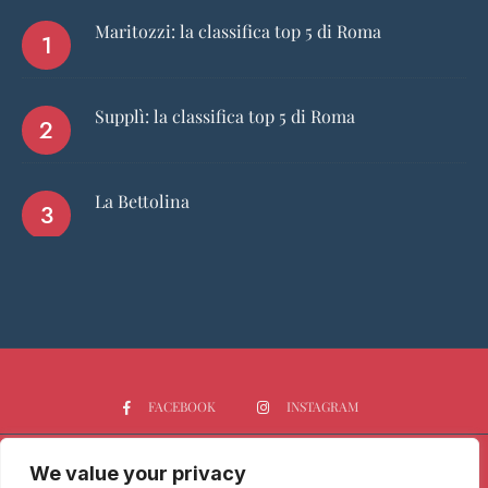
Maritozzi: la classifica top 5 di Roma
Supplì: la classifica top 5 di Roma
La Bettolina
FACEBOOK
INSTAGRAM
We value your privacy
HOME
CHI SIAMO
PGTOP5
RISTORANTI