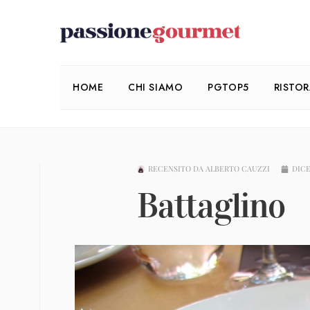
HOME
CHI SIAMO
PGTOP5
RISTO
RECENSITO DA
ALBERTO CAUZZI
DICE
Battaglino