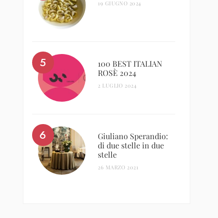
19 GIUGNO 2024
100 BEST ITALIAN
ROSÈ 2024
2 LUGLIO 2024
Giuliano Sperandio:
di due stelle in due
stelle
26 MARZO 2021