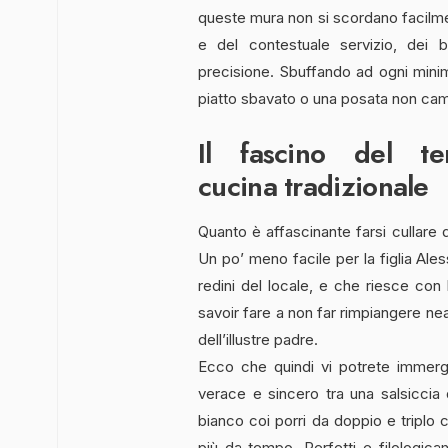
queste mura non si scordano facilment
e del contestuale servizio, dei b
precisione. Sbuffando ad ogni mini
piatto sbavato o una posata non camb
Il fascino del t
cucina tradizionale
Quanto è affascinante farsi cullare 
Un po’ meno facile per la figlia Ale
redini del locale, e che riesce con 
savoir fare a non far rimpiangere nea
dell’illustre padre.
Ecco che quindi vi potrete immerg
verace e sincero tra una salsiccia d
bianco coi porri da doppio e triplo 
più da tempo. Perfetti e filologica