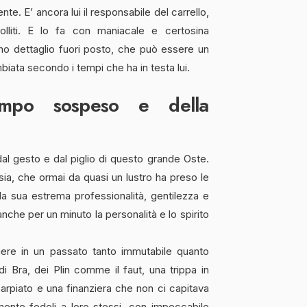
e. E’ ancora lui il responsabile del carrello,
olliti. E lo fa con maniacale e certosina
mo dettaglio fuori posto, che può essere un
iata secondo i tempi che ha in testa lui.
empo sospeso e della
dal gesto e dal piglio di questo grande Oste.
ssia, che ormai da quasi un lustro ha preso le
la sua estrema professionalità, gentilezza e
nche per un minuto la personalità e lo spirito
ere in un passato tanto immutabile quanto
i Bra, dei Plin comme il faut, una trippa in
carpiato e una finanziera che non ci capitava
mente fedeli a loro stessi, con impeccabile