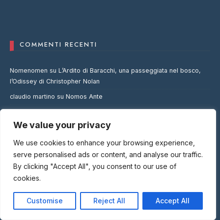
COMMENTI RECENTI
Nomenomen
su
L’Ardito di Baracchi, una passeggiata nel bosco,
l’Odissey di Christopher Nolan
claudio martino
su
Nomos Ante
Alessandro Brenta
su
Business lunch per incontri di lavoro a
Milano: la classifica Top 5
We value your privacy
filippo
su
Piazza Duomo
We use cookies to enhance your browsing experience,
serve personalised ads or content, and analyse our traffic.
By clicking "Accept All", you consent to our use of
cookies.
TOP 3
Customise
Reject All
Accept All