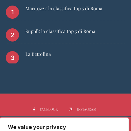
Maritozzi: la classifica top 5 di Roma
Supplì: la classifica top 5 di Roma
La Bettolina
FACEBOOK
INSTAGRAM
We value your privacy
HOME
CHI SIAMO
PGTOP5
RISTORANTI