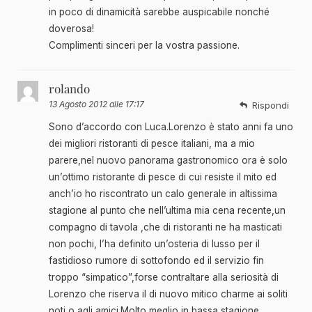
in poco di dinamicità sarebbe auspicabile nonché
doverosa!
Complimenti sinceri per la vostra passione.
rolando
13 Agosto 2012 alle 17:17
Rispondi
Sono d’accordo con Luca.Lorenzo è stato anni fa uno
dei migliori ristoranti di pesce italiani, ma a mio
parere,nel nuovo panorama gastronomico ora è solo
un’ottimo ristorante di pesce di cui resiste il mito ed
anch’io ho riscontrato un calo generale in altissima
stagione al punto che nell’ultima mia cena recente,un
compagno di tavola ,che di ristoranti ne ha masticati
non pochi, l’ha definito un’osteria di lusso per il
fastidioso rumore di sottofondo ed il servizio fin
troppo “simpatico”,forse contraltare alla seriosità di
Lorenzo che riserva il di nuovo mitico charme ai soliti
noti o agli amici.Molto meglio in bassa stagione.