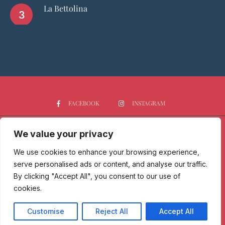
La Bettolina
FACEBOOK
INSTAGRAM
We value your privacy
HOME
CHI SIAMO
PGTOP5
RISTORANTI
VINO
SPIRITS
NEWS
We use cookies to enhance your browsing experience,
serve personalised ads or content, and analyse our traffic.
Passione Gourmet è una testata giornalistica registrata presso il
By clicking "Accept All", you consent to our use of
Tribunale di Milano con n° 173/2017 il 09/06/2017 - Iscrizione al ROC
cookies.
n. 30212/2017 del 07/09/2017.
Copyright © 2025 Passione Gourmet, All Rights Reserved - Privacy
Customise
Reject All
Accept All
Policy