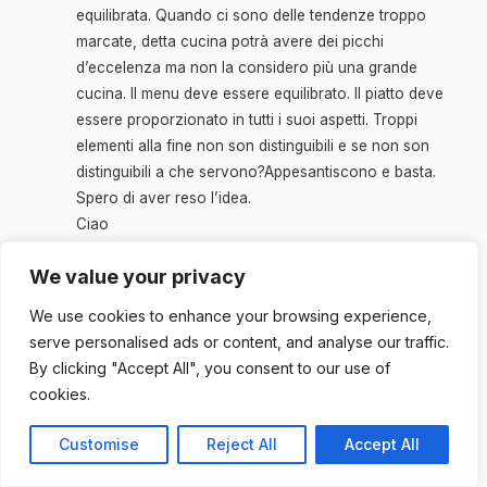
equilibrata. Quando ci sono delle tendenze troppo
marcate, detta cucina potrà avere dei picchi
d’eccelenza ma non la considero più una grande
cucina. Il menu deve essere equilibrato. Il piatto deve
essere proporzionato in tutti i suoi aspetti. Troppi
elementi alla fine non son distinguibili e se non son
distinguibili a che servono?Appesantiscono e basta.
Spero di aver reso l’idea.
Ciao
LAMAX61°
We value your privacy
We use cookies to enhance your browsing experience,
Il tuo indirizzo email non sarà pubblicato.
I campi obbligatori
sono contrassegnati
*
serve personalised ads or content, and analyse our traffic.
By clicking "Accept All", you consent to our use of
Commento
*
cookies.
Customise
Reject All
Accept All