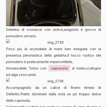
Gelatina di crostacei con astice,aragosta e gocce di
pomodoro arrosto.
Poco più di un,insalata di mare ben eseguita con la
presenza pleonastica della gelatina.Il tocco rustico del
pomodoro è praticamente impercettibile.
Immancabile Tonno con
caponata
al miele,scalogno
ed alga croccante.
Accompagnato da un calice di Roero Arneis di
Deltetto.Piatto dominato dalla nota un pò troppo dolce
della caponata.
Calamaretti scottati con orata su crema di cime di rapa e