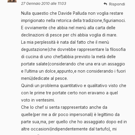
27 Gennaio 2010 alle 11:03
Rispondi
Nulla quaestio che Davide Palluda non voglia restare
imprigionato nella retorica della tradizione,figuriamoci.
E ovviamente che abbia nel menù alla carta delle
declinazioni di pesce per chi abbia voglia di mare.
La mia perplessità è nata dal fatto che il menù
degustazione(che dovrebbe rappresentare la filosofia
di cucina di uno chef)abbia previsto la metà delle
portate salate(considerando che una era un assaggio
e l’ultima un dolce,appunto,e non considerando i fuori
menù)dedicate al pesce.
Quindi un problema quantitativo e qualitativo visto che
con le prime tre portate certo non eravamo a quel
voto in ventesimi.
Che lo chef si senta rappresentato anche da
quelle(per me a dir poco impersonali) è legittimo da
parte sua,ma, per quello che ho assaggiato dopo ed in
altre occasioni(indipendentemente dal tartufo), mi