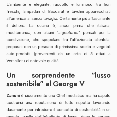
L’ambiente è elegante, raccolto e luminoso, tra fiori
freschi, lampadari di Baccarat e tavolini apparecchiati
all’americana, senza tovaglia. Certamente più affascinante
il dehors. La cucina è, ancor prima che italiana,
mediterranea, con alcuni “
signatures
” pensati per la
condivisione, che spopolano tra l’affezionata clientela,
preparati con un pescato di primissima scelta e vegetali
auto-prodotti (provenienti da un orto di 8 ettari a
Versailles) di notevole qualità.
Un sorprendente “lusso
sostenibile” al George V
Zanoni
è sicuramente uno Chef mediatico ma ha saputo
costruirsi una reputazione di tutto rispetto lavorando
duramente per introdurre il concetto di sostenibilità in un
mondo, quello dell’
hôtellerie
di lusso, dove lo spreco