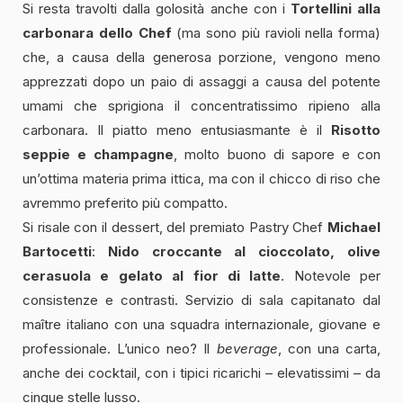
Si resta travolti dalla golosità anche con i
Tortellini alla
carbonara dello Chef
(ma sono più ravioli nella forma)
che, a causa della generosa porzione, vengono meno
apprezzati dopo un paio di assaggi a causa del potente
umami che sprigiona il concentratissimo ripieno alla
carbonara. Il piatto meno entusiasmante è il
Risotto
seppie e champagne
, molto buono di sapore e con
un’ottima materia prima ittica, ma con il chicco di riso che
avremmo preferito più compatto.
Si risale con il dessert, del premiato Pastry Chef
Michael
Bartocetti
:
Nido croccante al cioccolato, olive
cerasuola e gelato al fior di latte
. Notevole per
consistenze e contrasti. Servizio di sala capitanato dal
maître italiano con una squadra internazionale, giovane e
professionale. L’unico neo? Il
beverage
, con una carta,
anche dei cocktail, con i tipici ricarichi – elevatissimi – da
cinque stelle lusso.