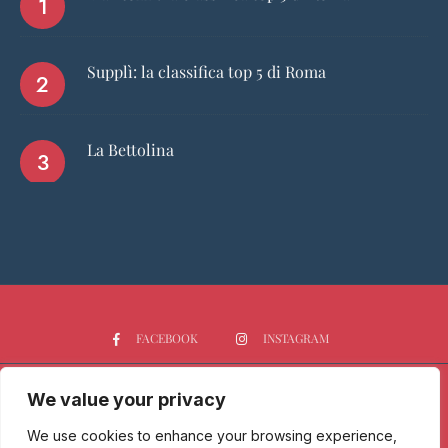
Supplì: la classifica top 5 di Roma
La Bettolina
FACEBOOK
INSTAGRAM
We value your privacy
HOME
CHI SIAMO
PGTOP5
RISTORANTI
VINO
SPIRITS
NEWS
We use cookies to enhance your browsing experience,