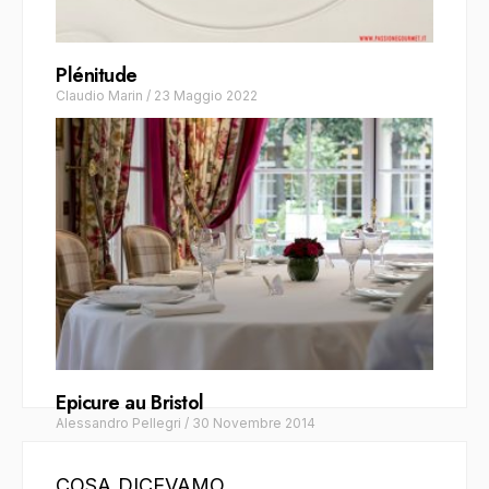
Plénitude
Claudio Marin
/
23 Maggio 2022
Epicure au Bristol
Alessandro Pellegri
/
30 Novembre 2014
COSA DICEVAMO