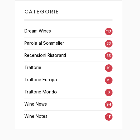
CATEGORIE
Dream Wines
113
Parola al Sommelier
33
Recensioni Ristoranti
35
Trattorie
10
Trattorie Europa
19
Trattorie Mondo
6
Wine News
94
Wine Notes
411