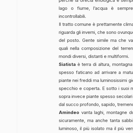
perché la Grecia enologica è semp
lago o fiume, l’acqua è sempre l
incontrollabili.
Il tratto comune è prettamente clim
riguarda gli inverni, che sono ovunque 
del posto.
Gente simile ma che var
quali nella composizione del terren
mondi diversi, distanti e multiformi.
Siatista
è terra di altura, montagna p
spesso faticano ad arrivare a matur
piante nei freddi ma luminosissimi g
specchio e coperta. E sotto i suoi m
sopra invece piante spesso secolari 
dal succo profondo, sapido, tremen
Amindeo
vanta laghi, montagne dol
sicuramente, ma anche tanta sabbia
luminoso, il più isolato ma il più ve