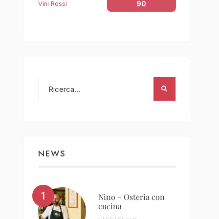
90
Vini Rossi
NEWS
Nino – Osteria con
cucina
3 LUGLIO 2025