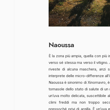
Naoussa
È la zona più ampia, quella con più i
verso sé stessa ma verso il vitigno.
riveste di alcuna maschera, anzi si
interprete delle micro-differenze all’
Naoussa è sinonimo di Xinomavro, è l
tornasole dello stato di salute di un
un’uva molto delicata, suscettibile a
climi freddi ma non troppo secch
pressoché privi di argilla. È un’uva