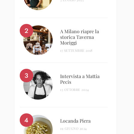
A Milano riapre la
storica Taverna
Moriggi
17 SETTEMBRE 2018
Intervista a Mattia
Pecis
13 OTTOBRE 2024
Locanda Piera
19 GIUGNO 2024