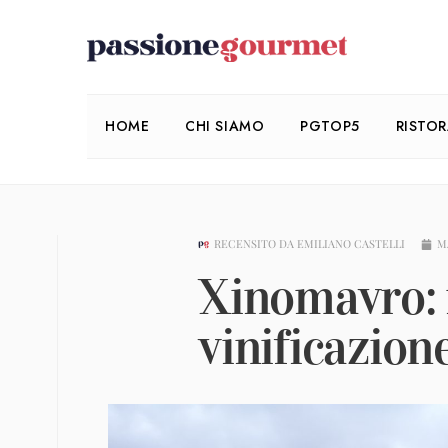
HOME
CHI SIAMO
PGTOP5
RISTO
RECENSITO DA
EMILIANO CASTELLI
M
Xinomavro: i
vinificazion