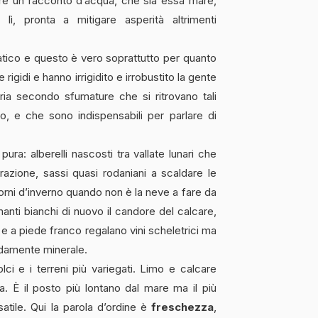
re un racconto d’acqua, che sia essa mare,
ì, pronta a mitigare asperità altrimenti
atico e questo è vero soprattutto per quanto
rigidi e hanno irrigidito e irrobustito la gente
ia secondo sfumature che si ritrovano tali
o, e che sono indispensabili per parlare di
ura: alberelli nascosti tra vallate lunari che
azione, sassi quasi rodaniani a scaldare le
iorni d’inverno quando non è la neve a fare da
anti bianchi di nuovo il candore del calcare,
e a piede franco regalano vini scheletrici ma
damente minerale.
ci e i terreni più variegati. Limo e calcare
. È il posto più lontano dal mare ma il più
rsatile. Qui la parola d’ordine è
freschezza
,