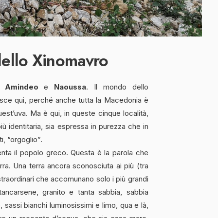
dello Xinomavro
,
Amindeo
e
Naoussa
. Il mondo dello
isce qui, perché anche tutta la Macedonia è
quest’uva. Ma è qui, in queste cinque località,
iù identitaria, sia espressa in purezza che in
i, “orgoglio”.
nta il popolo greco. Questa è la parola che
erra. Una terra ancora sconosciuta ai più (tra
 straordinari che accomunano solo i più grandi
tancarsene, granito e tanta sabbia, sabbia
assi bianchi luminosissimi e limo, qua e là,