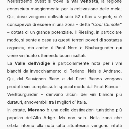
Nell’estremo ovest si trova la
Val Venosta
, la regione
conosciuta maggiormente per la coltivazione delle mele.
Qui, dove vengono coltivati ​​solo 52 ettari a vigneti, si è
consapevoli di essere in una zona – detta
“Cool Climate”
–
dotata di un grande potenziale. Il Riesling, in particolare
modo, si sente a casa su questi terreni poveri di sostanza
organica, ma anche il Pinot Nero o Blauburgunder qui
viene vinificato ottenendo buoni risultati.
La
Valle dell’Adige
è particolarmente nota per i vini
bianchi da invecchiamento di Terlano, Nals e Andriano.
Qui, dal Sauvignon Blanc e dal Pinot Bianco vengono
prodotti vini complessi. In special modo dal Pinot Bianco –
Weißburgunder – derivano alcuni dei vini bianchi più
duraturi, annoverabili tra i migliori d’ Italia.
In estate,
Merano
è una delle destinazioni turistiche più
popolari dell’Alto Adige. Ma non solo. Nella zona che
orbita intorno alla nota città altoatesina vengono infatti