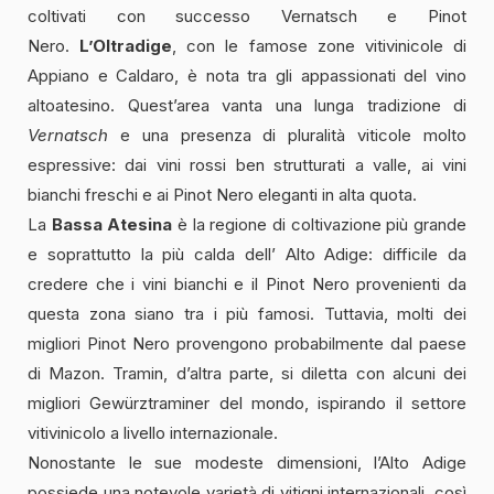
coltivati con successo Vernatsch e Pinot
Nero.
L’Oltradige
, con le famose zone vitivinicole di
Appiano e Caldaro, è nota tra gli appassionati del vino
altoatesino. Quest’area vanta una lunga tradizione di
Vernatsch
e una presenza di pluralità viticole molto
espressive: dai vini rossi ben strutturati a valle, ai vini
bianchi freschi e ai Pinot Nero eleganti in alta quota.
La
Bassa Atesina
è la regione di coltivazione più grande
e soprattutto la più calda dell’ Alto Adige: difficile da
credere che i vini bianchi e il Pinot Nero provenienti da
questa zona siano tra i più famosi. Tuttavia, molti dei
migliori Pinot Nero provengono probabilmente dal paese
di Mazon. Tramin, d’altra parte, si diletta con alcuni dei
migliori Gewürztraminer del mondo, ispirando il settore
vitivinicolo a livello internazionale.
Nonostante le sue modeste dimensioni, l’Alto Adige
possiede una notevole varietà di vitigni internazionali, così