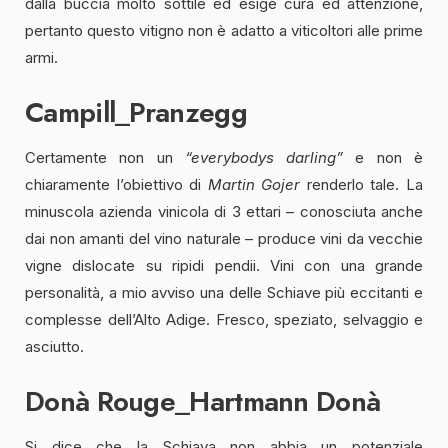
dalla buccia molto sottile ed esige cura ed attenzione,
pertanto questo vitigno non è adatto a viticoltori alle prime
armi.
Campill_Pranzegg
Certamente non un
“
everybodys darling”
e non è
chiaramente l’obiettivo di
Martin Gojer
renderlo tale. La
minuscola azienda vinicola di 3 ettari – conosciuta anche
dai non amanti del vino naturale – produce vini da vecchie
vigne dislocate su ripidi pendii. Vini con una grande
personalità, a mio avviso una delle Schiave più eccitanti e
complesse dell’Alto Adige. Fresco, speziato, selvaggio e
asciutto.
Donà Rouge_Hartmann Donà
Si dice che la Schiava non abbia un potenziale