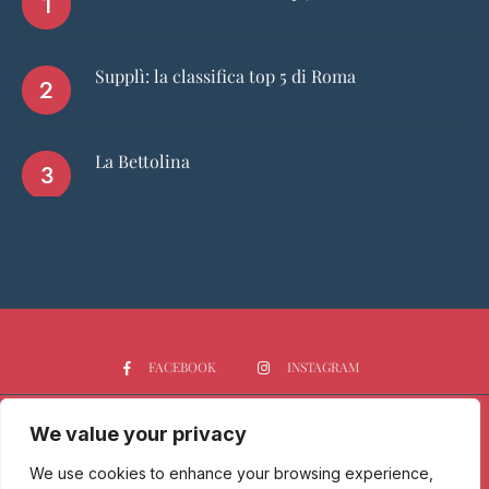
Supplì: la classifica top 5 di Roma
La Bettolina
FACEBOOK
INSTAGRAM
We value your privacy
HOME
CHI SIAMO
PGTOP5
RISTORANTI
VINO
SPIRITS
NEWS
We use cookies to enhance your browsing experience,