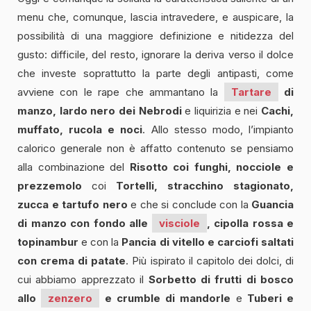
menu che, comunque, lascia intravedere, e auspicare, la
possibilità di una maggiore definizione e nitidezza del
gusto: difficile, del resto, ignorare la deriva verso il dolce
che investe soprattutto la parte degli antipasti, come
avviene con le rape che ammantano la
Tartare
di
manzo, lardo nero dei Nebrodi
e liquirizia e nei
Cachi,
muffato, rucola e noci
. Allo stesso modo, l’impianto
calorico generale non è affatto contenuto se pensiamo
alla combinazione del
Risotto coi funghi, nocciole e
prezzemolo
coi
Tortelli, stracchino stagionato,
zucca e tartufo nero
e
che si conclude con la
Guancia
di manzo con fondo alle
visciole
, cipolla rossa e
topinambur
e con la
Pancia di vitello e carciofi saltati
con crema di patate
. Più ispirato il capitolo dei dolci, di
cui abbiamo apprezzato il
Sorbetto di frutti di bosco
allo
zenzero
e crumble di mandorle
e
Tuberi e