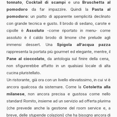
tonnato
,
Cocktail di scampi
e una
Bruschetta al
pomodoro
da far impazzire. Quindi la
Pasta al
pomodoro
: un piatto di apparente semplicità declinato
con grande tecnica e gusto. Il brodo di sedano, carote e
cipolle è
Assoluto
-come riportato in menu- come
assoluto è il caldo brodo di limone che prelude agli
immensi dessert. Una
Spigola all’acqua pazza
rappresenta la portata più gourmet ed elegante, mentre, il
Pane al cioccolato
, da antologia sul finire della cena,
non sfigurerebbe affatto in un qualsiasi locale di alta
cucina pluristellato.
Un ristorante, già ora con un livello elevatissimo, in cui vi è
ancora qualcosa da sistemare. Come la
Cotoletta alla
milanese
, non ancora precisa e gustosa come nello
standard Romito, insieme ad un servizio ad offerta plurima
(che prevede anche la gestione del room service e, a
breve, delle stupende colazioni) che ha bisogno ancora di