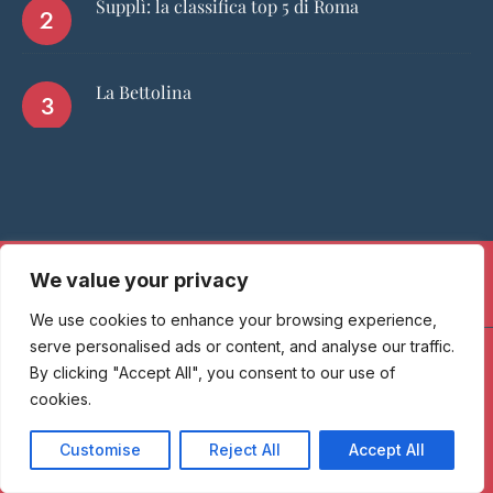
Supplì: la classifica top 5 di Roma
La Bettolina
We value your privacy
FACEBOOK
INSTAGRAM
We use cookies to enhance your browsing experience,
serve personalised ads or content, and analyse our traffic.
By clicking "Accept All", you consent to our use of
HOME
CHI SIAMO
PGTOP5
RISTORANTI
VINO
SPIRITS
NEWS
cookies.
Customise
Reject All
Accept All
Passione Gourmet è una testata giornalistica registrata presso il
Tribunale di Milano con n° 173/2017 il 09/06/2017 - Iscrizione al ROC