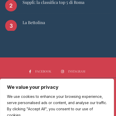
Supplì: la classifica top 5 di Roma
La Bettolina
FACEBOOK
INSTAGRAM
We value your privacy
HOME
CHI SIAMO
PGTOP5
RISTORANTI
VINO
SPIRITS
NEWS
We use cookies to enhance your browsing experience,
serve personalised ads or content, and analyse our traffic.
Passione Gourmet è una testata giornalistica registrata presso il
By clicking "Accept All", you consent to our use of
Tribunale di Milano con n° 173/2017 il 09/06/2017 - Iscrizione al ROC
cookies.