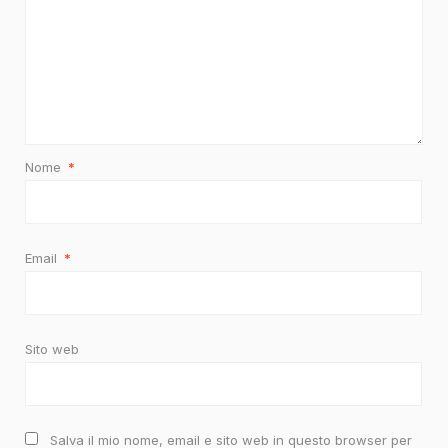
Nome
*
Email
*
Sito web
Salva il mio nome, email e sito web in questo browser per