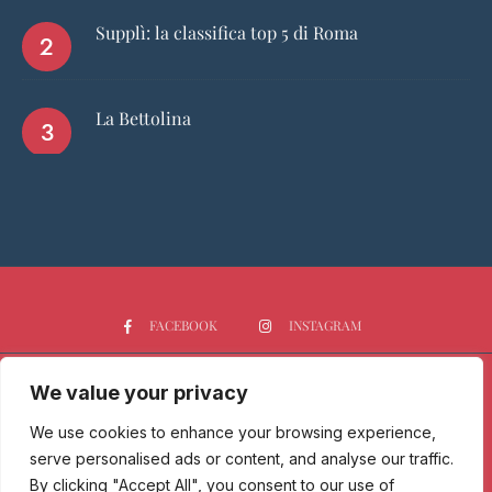
Supplì: la classifica top 5 di Roma
La Bettolina
FACEBOOK
INSTAGRAM
We value your privacy
HOME
CHI SIAMO
PGTOP5
RISTORANTI
VINO
SPIRITS
NEWS
We use cookies to enhance your browsing experience,
serve personalised ads or content, and analyse our traffic.
Passione Gourmet è una testata giornalistica registrata presso il
By clicking "Accept All", you consent to our use of