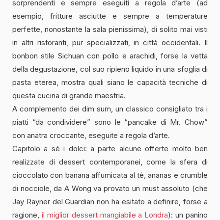
sorprendenti e sempre eseguiti a regola d’arte (ad
esempio, fritture asciutte e sempre a temperature
perfette, nonostante la sala pienissima), di solito mai visti
in altri ristoranti, pur specializzati, in città occidentali. Il
bonbon stile Sichuan con pollo e arachidi, forse la vetta
della degustazione, col suo ripieno liquido in una sfoglia di
pasta eterea, mostra quali siano le capacità tecniche di
questa cucina di grande maestria.
A complemento dei dim sum, un classico consigliato tra i
piatti “da condividere” sono le “pancake di Mr. Chow”
con anatra croccante, eseguite a regola d’arte.
Capitolo a sé i dolci: a parte alcune offerte molto ben
realizzate di dessert contemporanei, come la sfera di
cioccolato con banana affumicata al tè, ananas e crumble
di nocciole, da A Wong va provato un must assoluto (che
Jay Rayner del Guardian non ha esitato a definire, forse a
ragione,
il miglior dessert mangiabile a Londra
): un panino