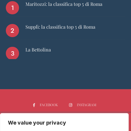
Maritozzi: la classifica top 5 di Roma
Supplì: la classifica top 5 di Roma
La Bettolina
FACEBOOK
INSTAGRAM
We value your privacy
HOME
CHI SIAMO
PGTOP5
RISTORANTI
VINO
SPIRITS
NEWS