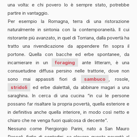
una volta: e chi povero lo è sempre stato, potrebbe
partire in vantaggio.
Per esempio la Romagna, terra di una ristorazione
naturalmente in sintonia con la contemporaneità. Il cui
ristorante più avanzato, in quel di Torriana, dalla povertà ha
tratto una rivendicazione da appendere fin sopra il
portone. Quella con bacche ed erbe spontanee, da
incarnierare in un
foraging
ante litteram, è una
consuetudine diffusa persino nelle trattorie, dove non
sono mai appassiti fiori di
sambuco
, rosole,
stridoli
ed erbe dialettali, da abbinare magari a una
saraghina. In cerca di una cucina “in cui le persone
possano far risaltare la propria povertà, quella esteriore e
in definitiva anche quella interiore, in modo così netto e
chiaro che ne venga fuori qualcosa di decente”.
Nessuno come Piergiorgio Parini, nato a San Mauro
Pascoli, figlio di contadini, sa elevare questa povertà al