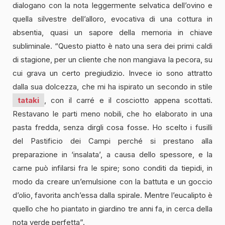
dialogano con la nota leggermente selvatica dell’ovino e
quella silvestre dell’alloro, evocativa di una cottura in
absentia, quasi un sapore della memoria in chiave
subliminale. “Questo piatto è nato una sera dei primi caldi
di stagione, per un cliente che non mangiava la pecora, su
cui grava un certo pregiudizio. Invece io sono attratto
dalla sua dolcezza, che mi ha ispirato un secondo in stile
tataki
, con il carré e il cosciotto appena scottati.
Restavano le parti meno nobili, che ho elaborato in una
pasta fredda, senza dirgli cosa fosse. Ho scelto i fusilli
del Pastificio dei Campi perché si prestano alla
preparazione in ‘insalata’, a causa dello spessore, e la
carne può infilarsi fra le spire; sono conditi da tiepidi, in
modo da creare un’emulsione con la battuta e un goccio
d’olio, favorita anch’essa dalla spirale. Mentre l’eucalipto è
quello che ho piantato in giardino tre anni fa, in cerca della
nota verde perfetta”.