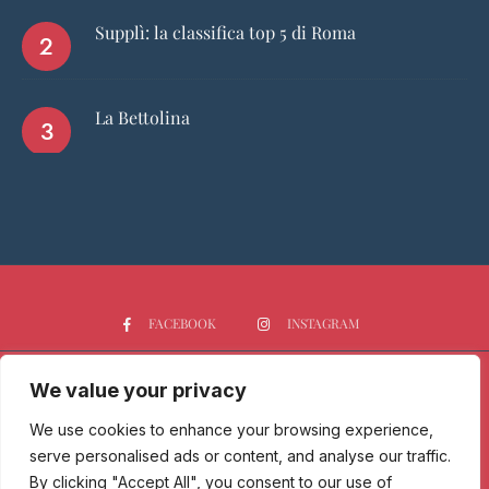
Supplì: la classifica top 5 di Roma
La Bettolina
FACEBOOK
INSTAGRAM
We value your privacy
HOME
CHI SIAMO
PGTOP5
RISTORANTI
VINO
SPIRITS
NEWS
We use cookies to enhance your browsing experience,
serve personalised ads or content, and analyse our traffic.
Passione Gourmet è una testata giornalistica registrata presso il
By clicking "Accept All", you consent to our use of