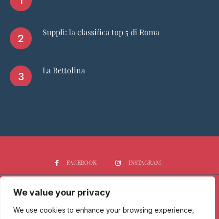
Supplì: la classifica top 5 di Roma
La Bettolina
FACEBOOK
INSTAGRAM
We value your privacy
HOME
CHI SIAMO
PGTOP5
RISTORANTI
VINO
SPIRITS
NEWS
We use cookies to enhance your browsing experience,