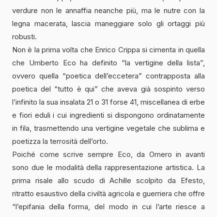
verdure non le annaffia neanche più, ma le nutre con la
legna macerata, lascia maneggiare solo gli ortaggi più
robusti.
Non è la prima volta che Enrico Crippa si cimenta in quella
che Umberto Eco ha definito “la vertigine della lista”,
ovvero quella “poetica dell’eccetera” contrapposta alla
poetica del “tutto è qui” che aveva già sospinto verso
l’infinito la sua insalata 21 o 31 forse 41, miscellanea di erbe
e fiori eduli i cui ingredienti si dispongono ordinatamente
in fila, trasmettendo una vertigine vegetale che sublima e
poetizza la terrosità dell’orto.
Poiché come scrive sempre Eco, da Omero in avanti
sono due le modalità della rappresentazione artistica. La
prima risale allo scudo di Achille scolpito da Efesto,
ritratto esaustivo della civiltà agricola e guerriera che offre
“l’epifania della forma, del modo in cui l’arte riesce a