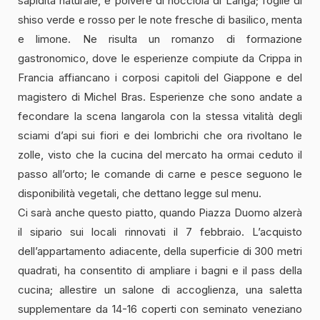
sapidità naturale, e polvere di nocciola di Langa; foglie di
shiso verde e rosso per le note fresche di basilico, menta
e limone. Ne risulta un romanzo di formazione
gastronomico, dove le esperienze compiute da Crippa in
Francia affiancano i corposi capitoli del Giappone e del
magistero di Michel Bras. Esperienze che sono andate a
fecondare la scena langarola con la stessa vitalità degli
sciami d’api sui fiori e dei lombrichi che ora rivoltano le
zolle, visto che la cucina del mercato ha ormai ceduto il
passo all’orto; le comande di carne e pesce seguono le
disponibilità vegetali, che dettano legge sul menu.
Ci sarà anche questo piatto, quando Piazza Duomo alzerà
il sipario sui locali rinnovati il 7 febbraio. L’acquisto
dell’appartamento adiacente, della superficie di 300 metri
quadrati, ha consentito di ampliare i bagni e il pass della
cucina; allestire un salone di accoglienza, una saletta
supplementare da 14-16 coperti con seminato veneziano