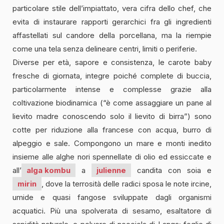
particolare stile dell’impiattato, vera cifra dello chef, che
evita di instaurare rapporti gerarchici fra gli ingredienti
affastellati sul candore della porcellana, ma la riempie
come una tela senza delineare centri, limiti o periferie.
Diverse per età, sapore e consistenza, le carote baby
fresche di giornata, integre poiché complete di buccia,
particolarmente intense e complesse grazie alla
coltivazione biodinamica (“è come assaggiare un pane al
lievito madre conoscendo solo il lievito di birra”) sono
cotte per riduzione alla francese con acqua, burro di
alpeggio e sale. Compongono un mare e monti inedito
insieme alle alghe nori spennellate di olio ed essiccate e
all’
alga kombu
a
julienne
candita con soia e
mirin
, dove la terrosità delle radici sposa le note ircine,
umide e quasi fangose sviluppate dagli organismi
acquatici. Più una spolverata di sesamo, esaltatore di