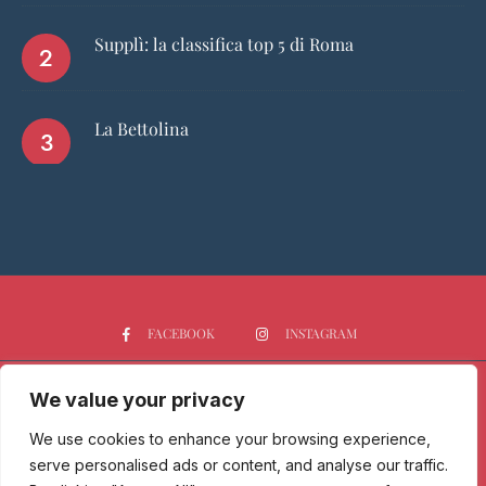
Supplì: la classifica top 5 di Roma
La Bettolina
FACEBOOK
INSTAGRAM
We value your privacy
HOME
CHI SIAMO
PGTOP5
RISTORANTI
VINO
SPIRITS
NEWS
We use cookies to enhance your browsing experience,
serve personalised ads or content, and analyse our traffic.
Passione Gourmet è una testata giornalistica registrata presso il