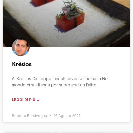
Krèsios
Al Krèsios Giuseppe Iannotti diventa shokunin Nel
mondo ci si affanna per superarsi l’un l’altro,
LEGGI DI PIÙ →
Roberto Bentivegna
16 Agosto 2021